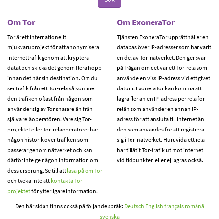
Om Tor
Om ExoneraTor
Tor är ett internationellt
Tjänsten ExoneraTor upprätthåller en
mjukvaruprojekt för att anonymisera
databas över IP-adresser som har varit
internettrafik genom att kryptera
en del av Tor-nätverket. Den ger svar
datat och skicka det genom flera hopp
på frågan om det var ett Tor-relä som
innan det når sin destination. Om du
använde en viss IP-adress vid ett givet
ser trafik från ett Tor-relä så kommer
datum. ExoneraTor kan komma att
den trafiken oftast från någon som
lagra fler än en IP-adress per relä för
använder sig av Tor snarare än från
relän som använder en annan IP-
själva reläoperatören. Vare sig Tor-
adress för att ansluta till internet än
projektet eller Tor-reläoperatörer har
den som användes för att registrera
någon historik över trafiken som
sig i Tor-nätverket. Huruvida ett relä
passerar genom nätverket och kan
har tillåtit Tor-trafik ut mot internet
därför inte ge någon information om
vid tidpunkten eller ej lagras också.
dess ursprung. Se till att
läsa på om Tor
och tveka inte att
kontakta Tor-
projektet
för ytterligare information.
Den här sidan finns också på följande språk:
Deutsch
English
français
română
svenska