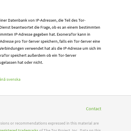
iner Datenbank von IP-Adressen, die Teil des Tor-
 Dienst beantwortet die Frage, ob es an einem bestimmten
stimmten IP-Adresse gegeben hat. ExoneraTor kann in
Adresse pro Tor-Server speichern, falls ein Tor-Server eine
Verbindungen verwendet hat als die IP-Adresse um sich im
eraTor speichert außerdem ob ein Tor-Server
ugelassen hat oder nicht.
ână
svenska
Contact
usions or recommendations expressed in this material are
registered trademarks
of The Tor Project, Inc.. Data on this