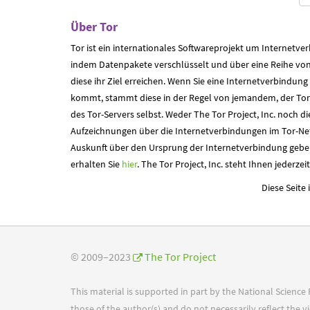
Über Tor
Tor ist ein internationales Softwareprojekt um Internetv
indem Datenpakete verschlüsselt und über eine Reihe von
diese ihr Ziel erreichen. Wenn Sie eine Internetverbindun
kommt, stammt diese in der Regel von jemandem, der Tor 
des Tor-Servers selbst. Weder The Tor Project, Inc. noch di
Aufzeichnungen über die Internetverbindungen im Tor-N
Auskunft über den Ursprung der Internetverbindung gebe
erhalten Sie
hier
. The Tor Project, Inc. steht Ihnen jederzei
Diese Seite
© 2009–2023
The Tor Project
This material is supported in part by the National Scienc
those of the author(s) and do not necessarily reflect the