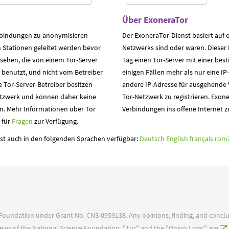
Über ExoneraTor
erbindungen zu anonymisieren
Der ExoneraTor-Dienst basiert auf e
 Stationen geleitet werden bevor
Netzwerks sind oder waren. Dieser
g sehen, die von einem Tor-Server
Tag einen Tor-Server mit einer be
benutzt, und nicht vom Betreiber
einigen Fällen mehr als nur eine IP-
e Tor-Server-Betreiber besitzen
andere IP-Adresse für ausgehende 
etzwerk und können daher keine
Tor-Netzwerk zu registrieren. Exon
n. Mehr Informationen über Tor
Verbindungen ins offene Internet z
t für
Fragen
zur Verfügung.
 ist auch in den folgenden Sprachen verfügbar:
Deutsch
English
français
rom
e Foundation under Grant No. CNS-0959138. Any opinions, finding, and concl
 views of the National Science Foundation. "Tor" and the "Onion Logo" are