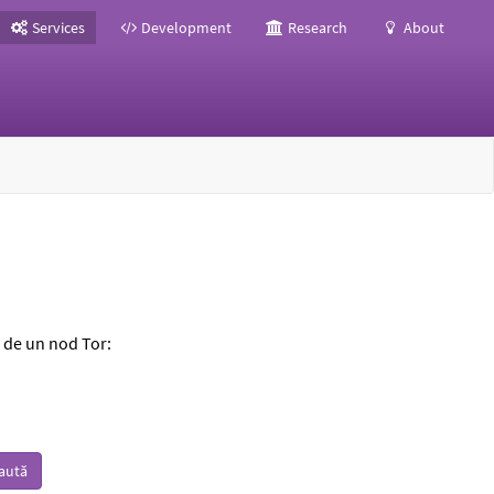
Services
Development
Research
About
a de un nod Tor:
aută