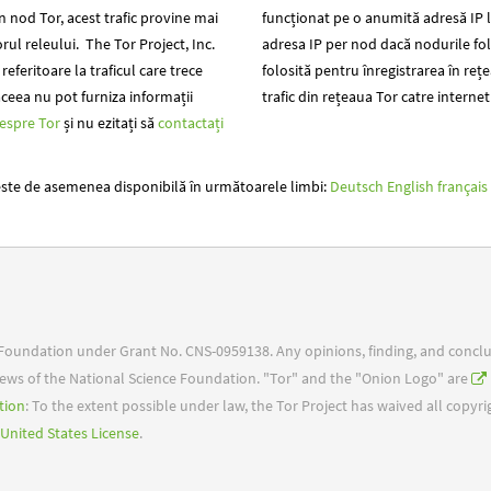
un nod Tor, acest trafic provine mai
funcționat pe o anumită adresă IP 
rul releului. The Tor Project, Inc.
adresa IP per nod dacă nodurile fol
referitoare la traficul care trece
folosită pentru înregistrarea în re
 aceea nu pot furniza informații
trafic din rețeaua Tor catre internet
despre Tor
și nu ezitați să
contactați
este de asemenea disponibilă în următoarele limbi:
Deutsch
English
français
e Foundation under Grant No. CNS-0959138. Any opinions, finding, and concl
 views of the National Science Foundation. "Tor" and the "Onion Logo" are
tion
: To the extent possible under law, the Tor Project has waived all copyr
United States License
.