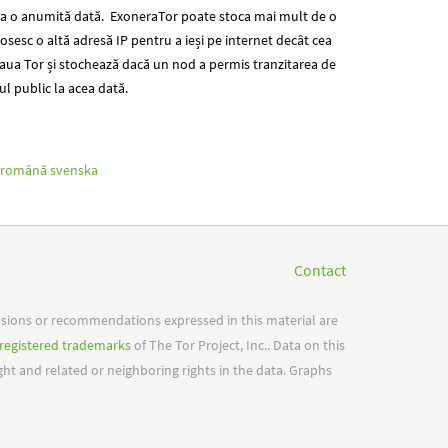
la o anumită dată. ExoneraTor poate stoca mai mult de o
osesc o altă adresă IP pentru a ieși pe internet decât cea
țeaua Tor și stochează dacă un nod a permis tranzitarea de
ul public la acea dată.
română
svenska
Contact
usions or recommendations expressed in this material are
registered trademarks
of The Tor Project, Inc.. Data on this
ight and related or neighboring rights in the data. Graphs