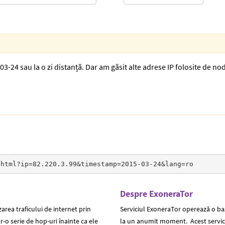
3-24 sau la o zi distanță. Dar am găsit alte adrese IP folosite de nodu
.html?ip=82.220.3.99&timestamp=2015-03-24&lang=ro
Despre ExoneraTor
rea traficului de internet prin
Serviciul ExoneraTor operează o baz
-o serie de hop-uri înainte ca ele
la un anumit moment. Acest servici