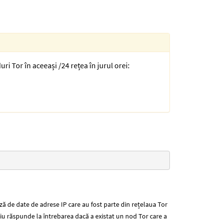
ri Tor în aceeași /24 rețea în jurul orei:
ă de date de adrese IP care au fost parte din rețelaua Tor
u răspunde la întrebarea dacă a existat un nod Tor care a