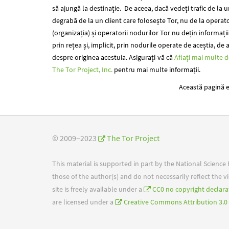
să ajungă la destinație. De aceea, dacă vedeți trafic de la 
degrabă de la un client care folosește Tor, nu de la operato
(organizația) și operatorii nodurilor Tor nu dețin informații 
prin rețea și, implicit, prin nodurile operate de aceștia, de
despre originea acestuia. Asigurați-vă că
Aflați mai multe 
The Tor Project, Inc.
pentru mai multe informații.
Această pagină 
© 2009–2023
The Tor Project
This material is supported in part by the National Scienc
those of the author(s) and do not necessarily reflect the
site is freely available under a
CC0 no copyright declara
are licensed under a
Creative Commons Attribution 3.0 