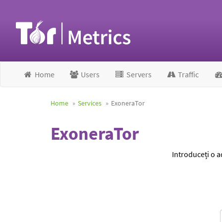
Home
Users
Servers
Traffic
Home
Services
ExoneraTor
ExoneraTor
Introduceți o a