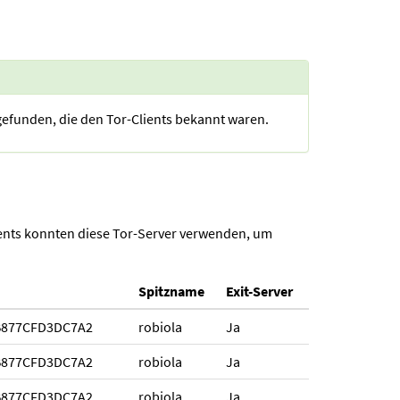
gefunden, die den Tor-Clients bekannt waren.
ients konnten diese Tor-Server verwenden, um
Spitzname
Exit-Server
B877CFD3DC7A2
robiola
Ja
B877CFD3DC7A2
robiola
Ja
B877CFD3DC7A2
robiola
Ja