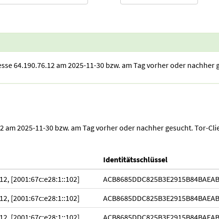
esse 64.190.76.12 am 2025-11-30 bzw. am Tag vorher oder nachher 
.12 am 2025-11-30 bzw. am Tag vorher oder nachher gesucht. Tor-Cl
Identitätsschlüssel
12, [2001:67c:e28:1::102]
ACB8685DDC825B3E2915B84BAEA
12, [2001:67c:e28:1::102]
ACB8685DDC825B3E2915B84BAEA
12, [2001:67c:e28:1::102]
ACB8685DDC825B3E2915B84BAEA