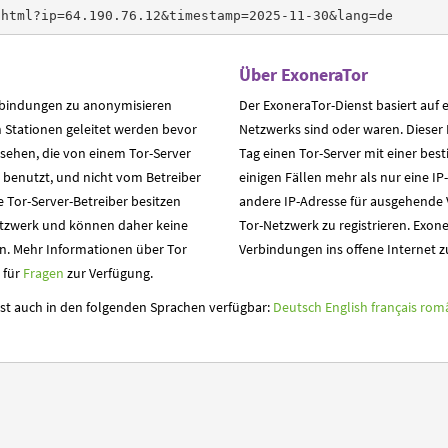
.html?ip=64.190.76.12&timestamp=2025-11-30&lang=de
Über ExoneraTor
erbindungen zu anonymisieren
Der ExoneraTor-Dienst basiert auf e
 Stationen geleitet werden bevor
Netzwerks sind oder waren. Dieser
g sehen, die von einem Tor-Server
Tag einen Tor-Server mit einer be
benutzt, und nicht vom Betreiber
einigen Fällen mehr als nur eine IP-
e Tor-Server-Betreiber besitzen
andere IP-Adresse für ausgehende 
etzwerk und können daher keine
Tor-Netzwerk zu registrieren. Exon
n. Mehr Informationen über Tor
Verbindungen ins offene Internet z
t für
Fragen
zur Verfügung.
 ist auch in den folgenden Sprachen verfügbar:
Deutsch
English
français
rom